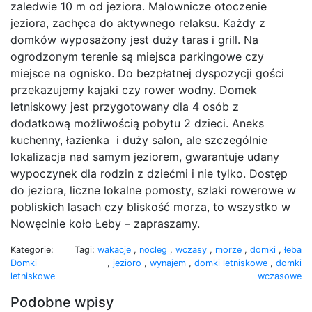
zaledwie 10 m od jeziora. Malownicze otoczenie
jeziora, zachęca do aktywnego relaksu. Każdy z
domków wyposażony jest duży taras i grill. Na
ogrodzonym terenie są miejsca parkingowe czy
miejsce na ognisko. Do bezpłatnej dyspozycji gości
przekazujemy kajaki czy rower wodny. Domek
letniskowy jest przygotowany dla 4 osób z
dodatkową możliwością pobytu 2 dzieci. Aneks
kuchenny, łazienka i duży salon, ale szczególnie
lokalizacja nad samym jeziorem, gwarantuje udany
wypoczynek dla rodzin z dziećmi i nie tylko. Dostęp
do jeziora, liczne lokalne pomosty, szlaki rowerowe w
pobliskich lasach czy bliskość morza, to wszystko w
Nowęcinie koło Łeby – zapraszamy.
Kategorie:
Tagi:
wakacje
,
nocleg
,
wczasy
,
morze
,
domki
,
łeba
Domki
,
jezioro
,
wynajem
,
domki letniskowe
,
domki
letniskowe
wczasowe
Podobne wpisy