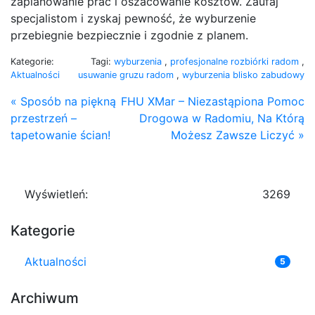
zaplanowanie prac i oszacowanie kosztów. Zaufaj
specjalistom i zyskaj pewność, że wyburzenie
przebiegnie bezpiecznie i zgodnie z planem.
Kategorie:
Tagi:
wyburzenia
,
profesjonalne rozbiórki radom
,
Aktualności
usuwanie gruzu radom
,
wyburzenia blisko zabudowy
« Sposób na piękną
FHU XMar – Niezastąpiona Pomoc
przestrzeń –
Drogowa w Radomiu, Na Którą
tapetowanie ścian!
Możesz Zawsze Liczyć »
Wyświetleń:
3269
Kategorie
Aktualności
5
Archiwum