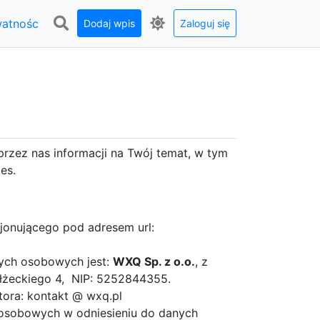
watnośc
Dodaj wpis
Zaloguj się
przez nas informacji na Twój temat, w tym
es.
cjonującego pod adresem url:
ych osobowych jest:
WXQ Sp. z o.o.
, z
ełżeckiego 4, NIP: 5252844355.
tora: kontakt @ wxq.pl
 osobowych w odniesieniu do danych