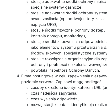
stosuje adekwatne środki ochrony miejsc
specjalne systemy gaśnicze),
stosuje adekwatne środki ochrony syste
awarii zasilania (np. podwójne tory zasil
napięcia UPS),
stosuje środki fizycznej ochrony dostępu
kontrola dostępu, monitoring),
stosuje środki zapewnienia odpowiedni
jako elementów systemu przetwarzania d
środowiskowych, specjalistyczne systemy 
stosuje rozwiązania organizacyjne dla z
ochrony i poufności (szkolenia, wewnętrzne
powołała Inspektora Ochrony Danych.
Firma hostingowa w celu zapewnienia niezawod
poziomie serwera. Zapisowi mogą podlegać:
zasoby określone identyfikatorem URL (a
czas nadejścia zapytania,
czas wysłania odpowiedzi,
nazwę stacji klienta – identyfikacja real