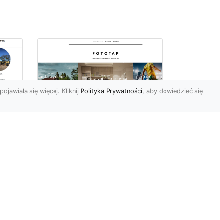
pojawiała się więcej. Kliknij
Polityka Prywatności
, aby dowiedzieć się
Sposób na piękną
ch
przestrzeń –
tapetowanie ścian!
e
Co możemy powiedzieć o
ścianach pomalowanych
w
farbą? Cóż…mogą być one
mniej lub bardziej ładne,
To