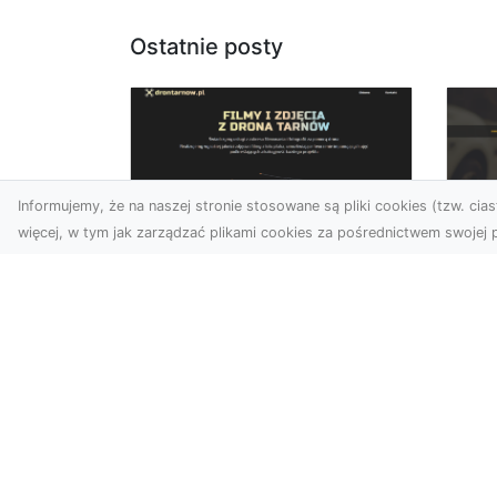
Ostatnie posty
Informujemy, że na naszej stronie stosowane są pliki cookies (tzw. ciast
więcej, w tym jak zarządzać plikami cookies za pośrednictwem swojej p
Zdjęcia z drona
FH
Dębica – wyjątkowa
Ni
perspektywa dla
Dr
Twoich projektów
Na
Technologia dronów
Za
zmienia sposób, w jaki
FH
postrzegamy świat. Dzięki
Par
zdjęciom z lotu ptaka