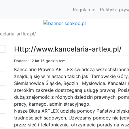
Regulamin
Polityka pry
elaria-artlex.pl/
Http://www.kancelaria-artlex.pl/
Dodano: 12 lat 16 godzin temu
Kancelarie Prawne ARTLEX świadczą wszechstronne u
znajdują się w miastach takich jak: Tarnowskie Gór
Siemianowice Śląskie, Będzin i Mysłowice. Kancela
szerokim zakresie dostrzeganą usługę prawną. Pos
dużą znajomość z różnych dziedzin prawnych, pom
pracy, karnego, administracyjnego.
Nasze Biura ARTLEX udzielą pomocy Państwu błyskaw
trudnościach sądowych. Użyczamy pomocy nie jedynie
przez sieć i telefonicznie, otrzymacie porady na ws