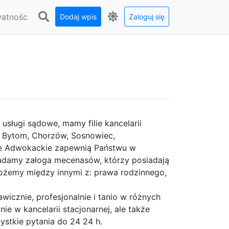
watnośc
Dodaj wpis
Zaloguj się
sługi sądowe, mamy filie kancelarii
y, Bytom, Chorzów, Sosnowiec,
rie Adwokackie zapewnią Państwu w
iadamy załoga mecenasów, którzy posiadają
ożemy między innymi z: prawa rodzinnego,
icznie, profesjonalnie i tanio w różnych
 w kancelarii stacjonarnej, ale także
zystkie pytania do 24 24 h.