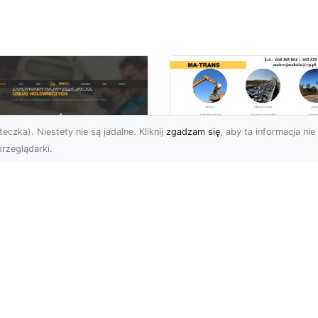
eczka). Niestety nie są jadalne. Kliknij
zgadzam się
, aby ta informacja nie 
rzeglądarki.
Bezpieczne
Wyburzenia w
U XMar –
Trudnych Warunka
ezastąpiona Pomoc
– Jak MA-TRANS
ogowa w Radomiu,
Przeprowadza Prac
 Którą Możesz
Wyburzeniowe?
wsze Liczyć
Wyburzenia Budynków 
U XMar – Twój Pewny
Trudnych Warunkach –
tner w Każdej Sytuacji
Dlaczego Warto Zlecić 