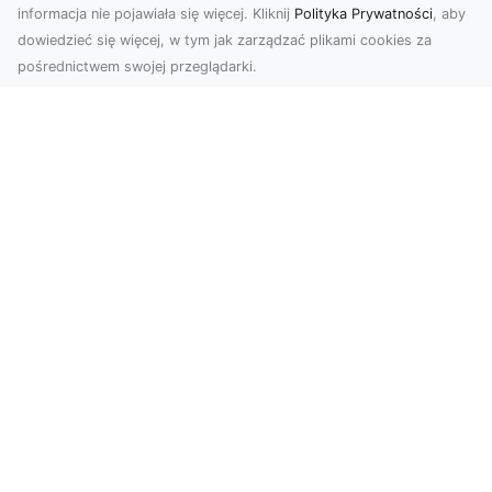
informacja nie pojawiała się więcej. Kliknij
Polityka Prywatności
, aby
dowiedzieć się więcej, w tym jak zarządzać plikami cookies za
pośrednictwem swojej przeglądarki.
Zdjęcia z drona Dębica – wyjątkowa
perspektywa dla Twoich projektów
Technologia dronów zmienia sposób, w jaki
postrzegamy świat. Dzięki zdjęciom z lotu ptaka
możemy u...