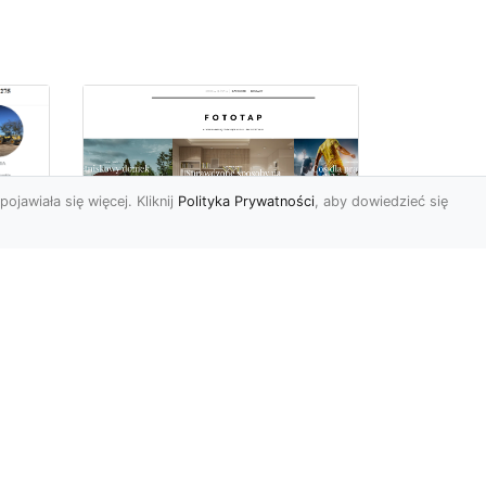
pojawiała się więcej. Kliknij
Polityka Prywatności
, aby dowiedzieć się
Sposób na piękną
ch
przestrzeń –
tapetowanie ścian!
e
Co możemy powiedzieć o
ścianach pomalowanych
w
farbą? Cóż…mogą być one
mniej lub bardziej ładne,
To