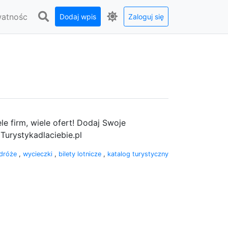
watnośc
Dodaj wpis
Zaloguj się
le firm, wiele ofert! Dodaj Swoje
Turystykadlaciebie.pl
dróże
,
wycieczki
,
bilety lotnicze
,
katalog turystyczny