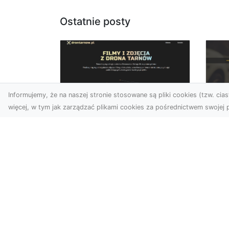
Ostatnie posty
Informujemy, że na naszej stronie stosowane są pliki cookies (tzw. ciast
więcej, w tym jak zarządzać plikami cookies za pośrednictwem swojej p
Zdjęcia z drona
FH
Dębica – wyjątkowa
Ni
perspektywa dla
Dr
Twoich projektów
Na
Technologia dronów
Za
zmienia sposób, w jaki
FH
postrzegamy świat. Dzięki
Par
zdjęciom z lotu ptaka