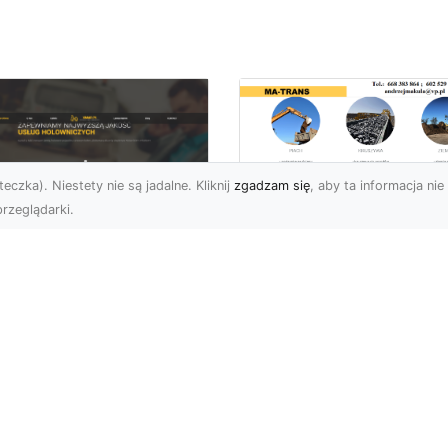
eczka). Niestety nie są jadalne. Kliknij
zgadzam się
, aby ta informacja nie 
rzeglądarki.
Bezpieczne
Wyburzenia w
U XMar –
Trudnych Warunka
ezastąpiona Pomoc
– Jak MA-TRANS
ogowa w Radomiu,
Przeprowadza Prac
 Którą Możesz
Wyburzeniowe?
wsze Liczyć
Wyburzenia Budynków 
U XMar – Twój Pewny
Trudnych Warunkach –
tner w Każdej Sytuacji
Dlaczego Warto Zlecić 