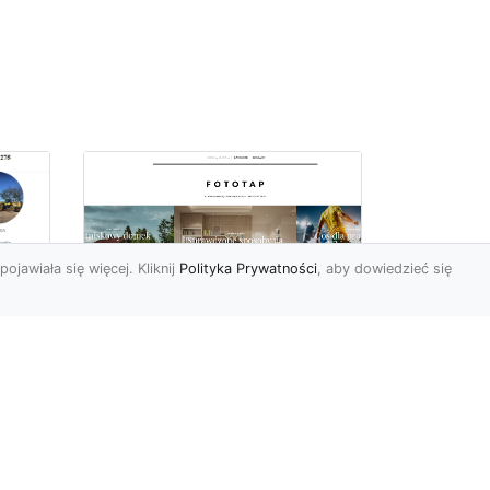
pojawiała się więcej. Kliknij
Polityka Prywatności
, aby dowiedzieć się
Sposób na piękną
ch
przestrzeń –
tapetowanie ścian!
e
Co możemy powiedzieć o
ścianach pomalowanych