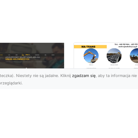
eczka). Niestety nie są jadalne. Kliknij
zgadzam się
, aby ta informacja nie 
rzeglądarki.
Bezpieczne
Wyburzenia w
U XMar –
Trudnych Warunka
ezastąpiona Pomoc
– Jak MA-TRANS
ogowa w Radomiu,
Przeprowadza Prac
 Którą Możesz
Wyburzeniowe?
wsze Liczyć