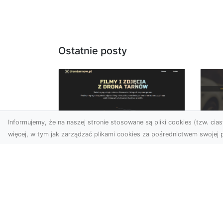
Ostatnie posty
Informujemy, że na naszej stronie stosowane są pliki cookies (tzw. ciast
więcej, w tym jak zarządzać plikami cookies za pośrednictwem swojej p
Zdjęcia z drona
FH
Dębica – wyjątkowa
Ni
perspektywa dla
Dr
Twoich projektów
Na
Technologia dronów
Za
zmienia sposób, w jaki