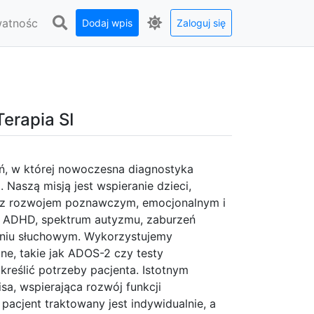
watnośc
Dodaj wpis
Zaloguj się
erapia SI
ń, w której nowoczesna diagnostyka
Naszą misją jest wspieranie dzieci,
 z rozwojem poznawczym, emocjonalnym i
ii ADHD, spektrum autyzmu, zaburzeń
zaniu słuchowym. Wykorzystujemy
e, takie jak ADOS-2 czy testy
kreślić potrzeby pacjenta. Istotnym
a, wspierająca rozwój funkcji
pacjent traktowany jest indywidualnie, a