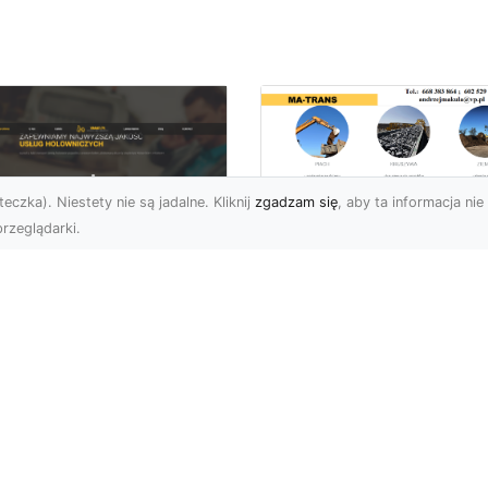
eczka). Niestety nie są jadalne. Kliknij
zgadzam się
, aby ta informacja nie 
rzeglądarki.
Bezpieczne
Wyburzenia w
U XMar –
Trudnych Warunka
ezastąpiona Pomoc
– Jak MA-TRANS
ogowa w Radomiu,
Przeprowadza Prac
 Którą Możesz
Wyburzeniowe?
wsze Liczyć
Wyburzenia Budynków 
U XMar – Twój Pewny
Trudnych Warunkach –
tner w Każdej Sytuacji
Dlaczego Warto Zlecić 