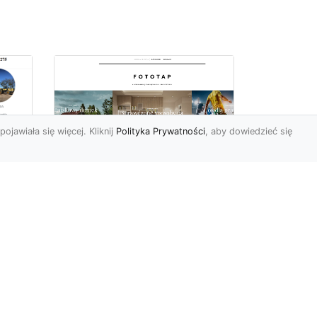
pojawiała się więcej. Kliknij
Polityka Prywatności
, aby dowiedzieć się
Sposób na piękną
ch
przestrzeń –
tapetowanie ścian!
e
Co możemy powiedzieć o
ścianach pomalowanych
w
farbą? Cóż…mogą być one
mniej lub bardziej ładne,
To