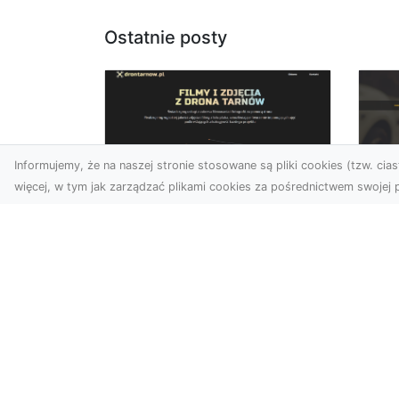
Ostatnie posty
Informujemy, że na naszej stronie stosowane są pliki cookies (tzw. ciast
więcej, w tym jak zarządzać plikami cookies za pośrednictwem swojej p
Zdjęcia z drona
FH
Dębica – wyjątkowa
Ni
perspektywa dla
Dr
Twoich projektów
Na
Technologia dronów
Za
zmienia sposób, w jaki
FH
postrzegamy świat. Dzięki
Par
zdjęciom z lotu ptaka