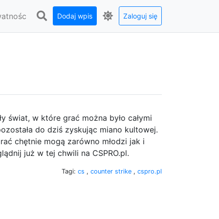
watnośc
Dodaj wpis
Zaloguj się
y świat, w które grać można było całymi
pozostała do dziś zyskując miano kultowej.
grać chętnie mogą zarówno młodzi jak i
ądnij już w tej chwili na CSPRO.pl.
Tagi:
cs
,
counter strike
,
cspro.pl