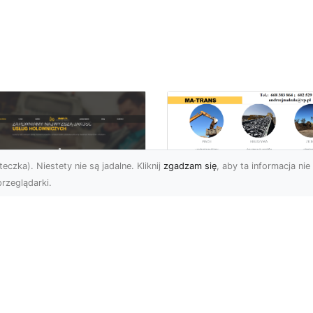
eczka). Niestety nie są jadalne. Kliknij
zgadzam się
, aby ta informacja nie 
rzeglądarki.
Bezpieczne
Wyburzenia w
U XMar –
Trudnych Warunka
ezastąpiona Pomoc
– Jak MA-TRANS
ogowa w Radomiu,
Przeprowadza Prac
 Którą Możesz
Wyburzeniowe?
wsze Liczyć
Wyburzenia Budynków 