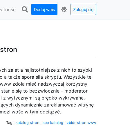
watnośc
Dodaj wpis
Zaloguj się
stron
 zalet a najistotniejsze z nich to szybki
 a także spora siła skryptu. Wszystkie te
ny www zdoła mieć nadzwyczaj korzystny
e stanie się to bezzwłocznie - moderator
i z wytycznymi są prędko wykrywane.
agnących dynamicznie zareklamować witrynę
ą możliwość w tym odciążyć.
Tagi:
katalog stron
,
seo katalog
,
zbiór stron www