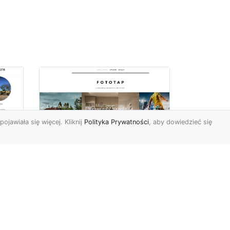
pojawiała się więcej. Kliknij
Polityka Prywatności
, aby dowiedzieć się
Sposób na piękną
ch
przestrzeń –
tapetowanie ścian!
e
Co możemy powiedzieć o
ścianach pomalowanych
w