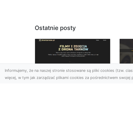
Ostatnie posty
Informujemy, że na naszej stronie stosowane są pliki cookies (tzw. ciast
więcej, w tym jak zarządzać plikami cookies za pośrednictwem swojej p
Zdjęcia z drona
FH
Dębica – wyjątkowa
Ni
perspektywa dla
Dr
Twoich projektów
Na
Technologia dronów
Za
zmienia sposób, w jaki