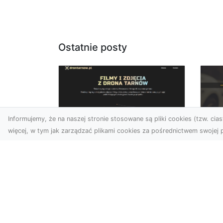
Ostatnie posty
Informujemy, że na naszej stronie stosowane są pliki cookies (tzw. ciast
więcej, w tym jak zarządzać plikami cookies za pośrednictwem swojej p
Zdjęcia z drona
FH
Dębica – wyjątkowa
Ni
perspektywa dla
Dr
Twoich projektów
Na
Technologia dronów
Za
zmienia sposób, w jaki