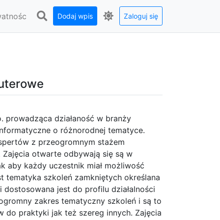
watnośc
Dodaj wpis
Zaloguj się
puterowe
o. prowadząca działaność w branży
nformatyczne o różnorodnej tematyce.
kspertów z przeogromnym stażem
Zajęcia otwarte odbywają się są w
ak aby każdy uczestnik miał możliwość
t tematyka szkoleń zamkniętych określana
i dostosowana jest do profilu działalności
ogromny zakres tematyczny szkoleń i są to
do praktyki jak też szereg innych. Zajęcia