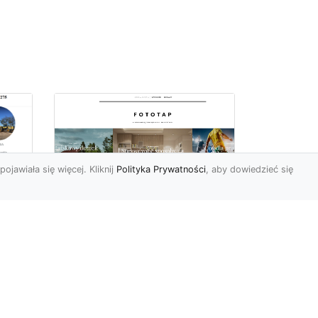
pojawiała się więcej. Kliknij
Polityka Prywatności
, aby dowiedzieć się
Sposób na piękną
ch
przestrzeń –
tapetowanie ścian!
e
Co możemy powiedzieć o
ścianach pomalowanych
w