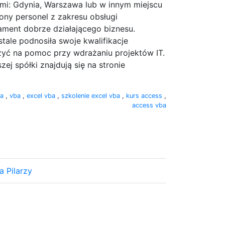
mi: Gdynia, Warszawa lub w innym miejscu
ny personel z zakresu obsługi
ent dobrze działającego biznesu.
tale podnosiła swoje kwalifikacje
zyć na pomoc przy wdrażaniu projektów IT.
j spółki znajdują się na stronie
ba
,
vba
,
excel vba
,
szkolenie excel vba
,
kurs access
,
access vba
a Pilarzy