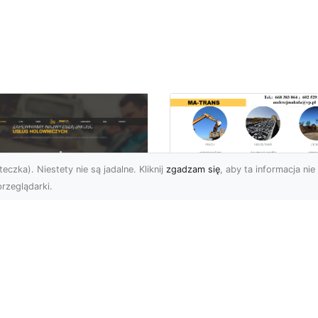
eczka). Niestety nie są jadalne. Kliknij
zgadzam się
, aby ta informacja nie 
rzeglądarki.
Bezpieczne
Wyburzenia w
U XMar –
Trudnych Warunka
ezastąpiona Pomoc
– Jak MA-TRANS
ogowa w Radomiu,
Przeprowadza Prac
 Którą Możesz
Wyburzeniowe?
wsze Liczyć
Wyburzenia Budynków 