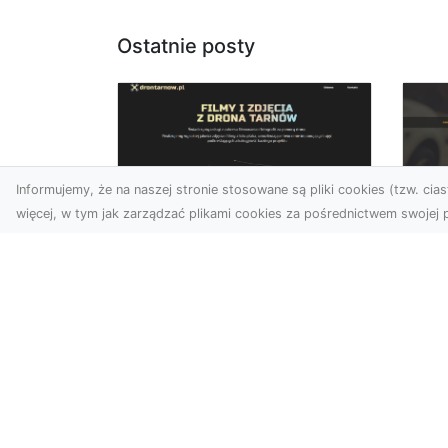
Ostatnie posty
Informujemy, że na naszej stronie stosowane są pliki cookies (tzw. ciast
więcej, w tym jak zarządzać plikami cookies za pośrednictwem swojej p
Zdjęcia z drona
FH
Dębica – wyjątkowa
Ni
perspektywa dla
Dr
Twoich projektów
Na
Technologia dronów
Za
zmienia sposób, w jaki
FH
postrzegamy świat. Dzięki
Par
zdjęciom z lotu ptaka