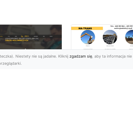
eczka). Niestety nie są jadalne. Kliknij
zgadzam się
, aby ta informacja nie 
rzeglądarki.
Bezpieczne
Wyburzenia w
U XMar –
Trudnych Warunka
ezastąpiona Pomoc
– Jak MA-TRANS
ogowa w Radomiu,
Przeprowadza Prac
 Którą Możesz
Wyburzeniowe?
wsze Liczyć
Wyburzenia Budynków 
U XMar – Twój Pewny
Trudnych Warunkach –
tner w Każdej Sytuacji
Dlaczego Warto Zlecić 