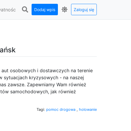
watnośc
Dodaj wpis
Zaloguj się
dańsk
 aut osobowych i dostawczych na terenie
w sytuacjach kryzysowych - na naszej
 o nas zawsze. Zapewniamy Wam również
tatów samochodowych, jak również
Tagi:
pomoc drogowa
,
holowanie