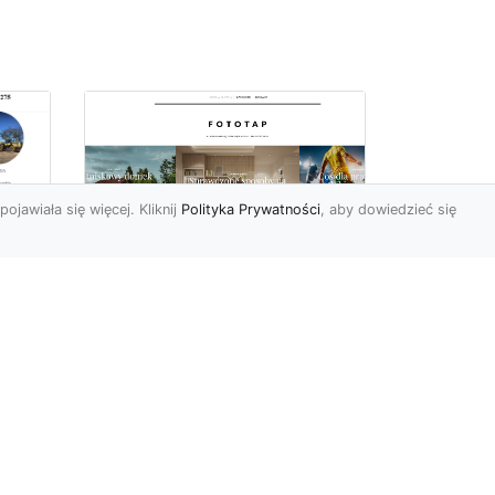
pojawiała się więcej. Kliknij
Polityka Prywatności
, aby dowiedzieć się
Sposób na piękną
ch
przestrzeń –
tapetowanie ścian!
e
Co możemy powiedzieć o
ścianach pomalowanych
w
farbą? Cóż…mogą być one
mniej lub bardziej ładne,
To