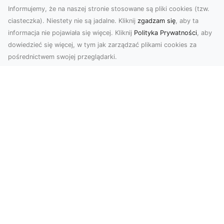
Informujemy, że na naszej stronie stosowane są pliki cookies (tzw.
ciasteczka). Niestety nie są jadalne. Kliknij
zgadzam się
, aby ta
informacja nie pojawiała się więcej. Kliknij
Polityka Prywatności
, aby
dowiedzieć się więcej, w tym jak zarządzać plikami cookies za
pośrednictwem swojej przeglądarki.
Zdjęcia z drona Dębica – wyjątkowa
perspektywa dla Twoich projektów
Technologia dronów zmienia sposób, w jaki
postrzegamy świat. Dzięki zdjęciom z lotu ptaka
możemy u...
FHU XMar – Niezastąpiona Pomoc