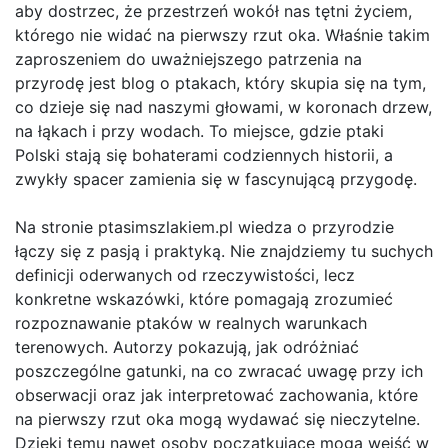
aby dostrzec, że przestrzeń wokół nas tętni życiem,
którego nie widać na pierwszy rzut oka. Właśnie takim
zaproszeniem do uważniejszego patrzenia na
przyrodę jest blog o ptakach, który skupia się na tym,
co dzieje się nad naszymi głowami, w koronach drzew,
na łąkach i przy wodach. To miejsce, gdzie ptaki
Polski stają się bohaterami codziennych historii, a
zwykły spacer zamienia się w fascynującą przygodę.
Na stronie ptasimszlakiem.pl wiedza o przyrodzie
łączy się z pasją i praktyką. Nie znajdziemy tu suchych
definicji oderwanych od rzeczywistości, lecz
konkretne wskazówki, które pomagają zrozumieć
rozpoznawanie ptaków w realnych warunkach
terenowych. Autorzy pokazują, jak odróżniać
poszczególne gatunki, na co zwracać uwagę przy ich
obserwacji oraz jak interpretować zachowania, które
na pierwszy rzut oka mogą wydawać się nieczytelne.
Dzięki temu nawet osoby początkujące mogą wejść w