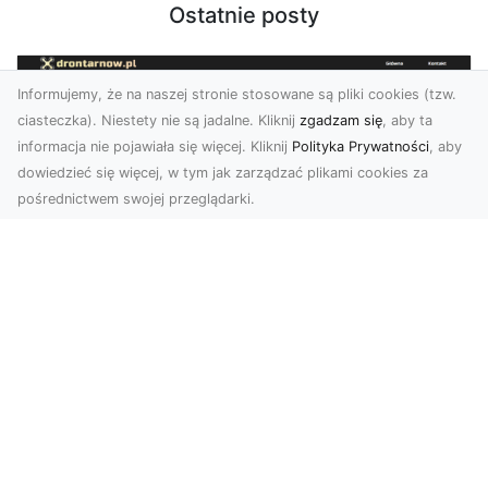
Ostatnie posty
Informujemy, że na naszej stronie stosowane są pliki cookies (tzw.
ciasteczka). Niestety nie są jadalne. Kliknij
zgadzam się
, aby ta
informacja nie pojawiała się więcej. Kliknij
Polityka Prywatności
, aby
dowiedzieć się więcej, w tym jak zarządzać plikami cookies za
pośrednictwem swojej przeglądarki.
Zdjęcia z drona Dębica – wyjątkowa
perspektywa dla Twoich projektów
Technologia dronów zmienia sposób, w jaki
postrzegamy świat. Dzięki zdjęciom z lotu ptaka
możemy u...