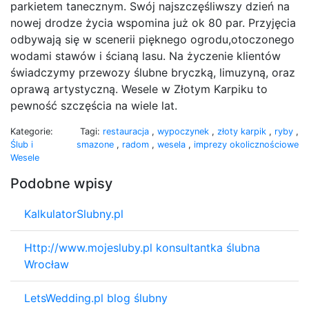
parkietem tanecznym. Swój najszczęśliwszy dzień na
nowej drodze życia wspomina już ok 80 par. Przyjęcia
odbywają się w scenerii pięknego ogrodu,otoczonego
wodami stawów i ścianą lasu. Na życzenie klientów
świadczymy przewozy ślubne bryczką, limuzyną, oraz
oprawą artystyczną. Wesele w Złotym Karpiku to
pewność szczęścia na wiele lat.
Kategorie:
Tagi:
restauracja
,
wypoczynek
,
złoty karpik
,
ryby
,
Ślub i
smazone
,
radom
,
wesela
,
imprezy okolicznościowe
Wesele
Podobne wpisy
KalkulatorSlubny.pl
Http://www.mojesluby.pl konsultantka ślubna
Wrocław
LetsWedding.pl blog ślubny