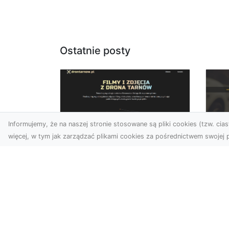
Ostatnie posty
Informujemy, że na naszej stronie stosowane są pliki cookies (tzw. ciast
więcej, w tym jak zarządzać plikami cookies za pośrednictwem swojej p
Zdjęcia z drona
FH
Dębica – wyjątkowa
Ni
perspektywa dla
Dr
Twoich projektów
Na
Technologia dronów
Za
zmienia sposób, w jaki