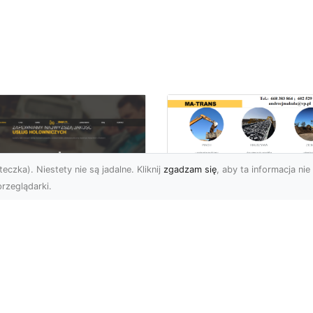
eczka). Niestety nie są jadalne. Kliknij
zgadzam się
, aby ta informacja nie 
rzeglądarki.
Bezpieczne
Wyburzenia w
U XMar –
Trudnych Warunka
ezastąpiona Pomoc
– Jak MA-TRANS
ogowa w Radomiu,
Przeprowadza Prac
 Którą Możesz
Wyburzeniowe?
wsze Liczyć