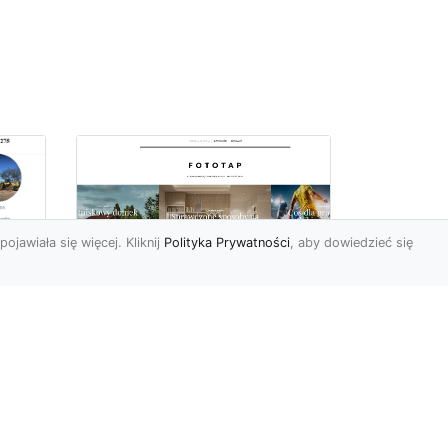
pojawiała się więcej. Kliknij
Polityka Prywatności
, aby dowiedzieć się
Sposób na piękną
ch
przestrzeń –
tapetowanie ścian!
e
Co możemy powiedzieć o
ścianach pomalowanych