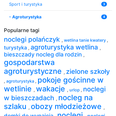
Sport i turystyka
3
-
Agroturystyka
4
Popularne tagi
noclegi polańczyk
,
wetlina tanie kwatery
,
agroturystyka wetlina
turystyka
,
,
bieszczady nocleg dla rodzin
,
gospodarstwa
agroturystyczne
zielone szkoły
,
pokoje gościnne w
,
agroturystyka
,
wetlinie
wakacje
noclegi
,
,
urlop
,
nocleg na
w bieszczadach
,
szlaku
obozy młodzieżowe
,
,
noclegi
domki do wynajcia
noclegi