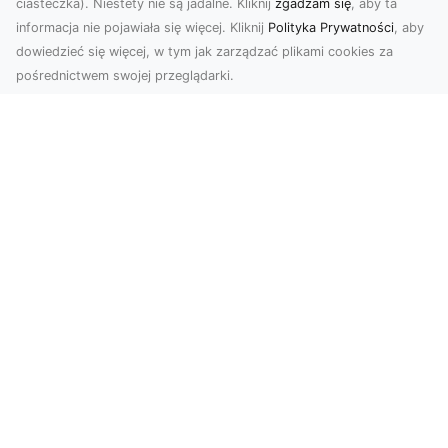
ciasteczka). Niestety nie są jadalne. Kliknij
zgadzam się
, aby ta
informacja nie pojawiała się więcej. Kliknij
Polityka Prywatności
, aby
dowiedzieć się więcej, w tym jak zarządzać plikami cookies za
pośrednictwem swojej przeglądarki.
Zdjęcia z drona Dębica – wyjątkowa
perspektywa dla Twoich projektów
Technologia dronów zmienia sposób, w jaki
postrzegamy świat. Dzięki zdjęciom z lotu ptaka
możemy u...
FHU XMar – Niezastąpiona Pomoc
Drogowa w Radomiu, Na Którą Możesz