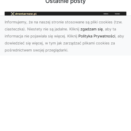
Ostatnie posty
Informujemy, że na naszej stronie stosowane są pliki cookies (tzw.
ciasteczka). Niestety nie są jadalne. Kliknij
zgadzam się
, aby ta
informacja nie pojawiała się więcej. Kliknij
Polityka Prywatności
, aby
dowiedzieć się więcej, w tym jak zarządzać plikami cookies za
pośrednictwem swojej przeglądarki.
Zdjęcia z drona Dębica – wyjątkowa
perspektywa dla Twoich projektów
Technologia dronów zmienia sposób, w jaki
postrzegamy świat. Dzięki zdjęciom z lotu ptaka
możemy u...