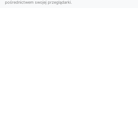
pośrednictwem swojej przeglądarki.
Zdjęcia z drona Dębica – wyjątkowa
perspektywa dla Twoich projektów
Technologia dronów zmienia sposób, w jaki
postrzegamy świat. Dzięki zdjęciom z lotu ptaka
możemy u...