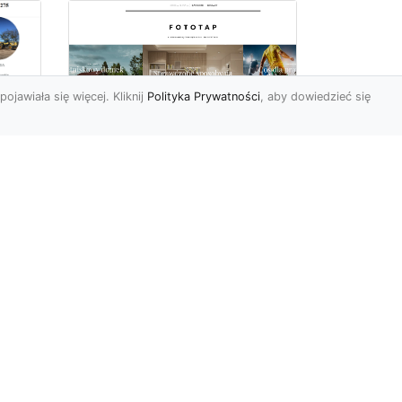
pojawiała się więcej. Kliknij
Polityka Prywatności
, aby dowiedzieć się
Sposób na piękną
ch
przestrzeń –
tapetowanie ścian!
e
Co możemy powiedzieć o
ścianach pomalowanych
w
farbą? Cóż…mogą być one
mniej lub bardziej ładne,
To
al...