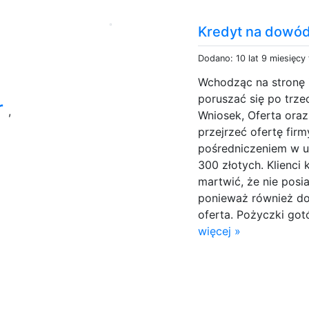
Kredyt na dowó
Dodano: 10 lat 9 miesięcy
Wchodząc na stronę
poruszać się po trze
r
,
Wniosek, Oferta oraz
przejrzeć ofertę fir
pośredniczeniem w u
300 złotych. Klienci 
martwić, że nie posi
ponieważ również do
oferta. Pożyczki go
więcej »