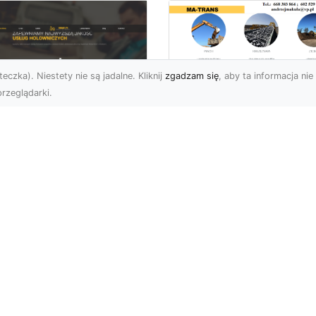
eczka). Niestety nie są jadalne. Kliknij
zgadzam się
, aby ta informacja nie 
rzeglądarki.
Bezpieczne
Wyburzenia w
U XMar –
Trudnych Warunka
ezastąpiona Pomoc
– Jak MA-TRANS
ogowa w Radomiu,
Przeprowadza Prac
 Którą Możesz
Wyburzeniowe?
wsze Liczyć
Wyburzenia Budynków 
U XMar – Twój Pewny
Trudnych Warunkach –
tner w Każdej Sytuacji
Dlaczego Warto Zlecić 
 Drodze Kierowcy
Profesjonalistom?
dzą, że niespodziewane
Wyburzenie ...
u...