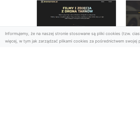
Informujemy, że na naszej stronie stosowane są pliki cookies (tzw. ciast
więcej, w tym jak zarządzać plikami cookies za pośrednictwem swojej p
Zdjęcia z drona
FH
Dębica – wyjątkowa
Ni
perspektywa dla
Dr
Twoich projektów
Na
Technologia dronów
Za
zmienia sposób, w jaki
FH
postrzegamy świat. Dzięki
Par
zdjęciom z lotu ptaka
na
możemy u...
wie
syt