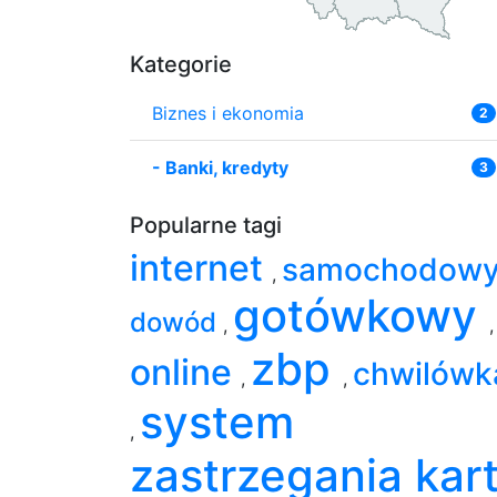
Kategorie
Biznes i ekonomia
2
-
Banki, kredyty
3
Popularne tagi
internet
samochodow
,
gotówkowy
dowód
,
,
zbp
online
chwilówk
,
,
system
,
zastrzegania kar