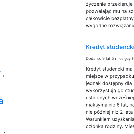
życzenie przekieruj
pozwalając mu na szy
całkowicie bezpłatny
wygodne rozwiązanie,
Kredyt studenck
Dodano: 9 lat 5 miesięcy 
Kredyt studencki ma 
y
,
miejsce w przypadku
jednak dostępny dla
wykorzystują go stud
ustalonych wcześnie
a
maksymalnie 6 lat, n
nie później niż 2 lat
Warunkiem uzyskania
t
członka rodziny. Mies
,