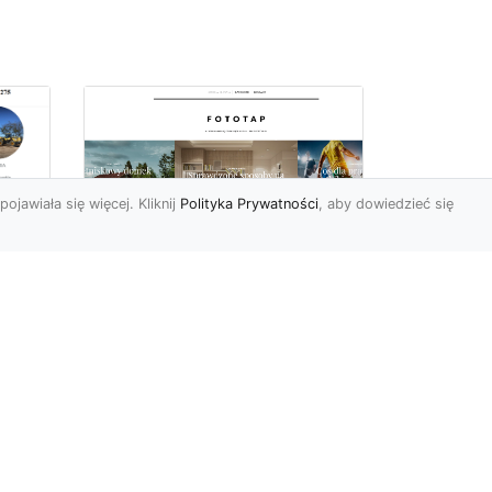
pojawiała się więcej. Kliknij
Polityka Prywatności
, aby dowiedzieć się
Sposób na piękną
ch
przestrzeń –
tapetowanie ścian!
e
Co możemy powiedzieć o
ścianach pomalowanych
w
farbą? Cóż…mogą być one
mniej lub bardziej ładne,
To