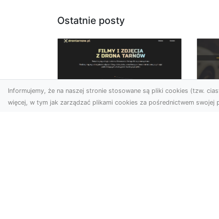
Ostatnie posty
Informujemy, że na naszej stronie stosowane są pliki cookies (tzw. ciast
więcej, w tym jak zarządzać plikami cookies za pośrednictwem swojej p
Zdjęcia z drona
FH
Dębica – wyjątkowa
Ni
perspektywa dla
Dr
Twoich projektów
Na
Technologia dronów
Za
zmienia sposób, w jaki
FH
postrzegamy świat. Dzięki
Par
zdjęciom z lotu ptaka