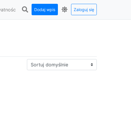
watnośc
Dodaj wpis
Zaloguj się
Sortuj: