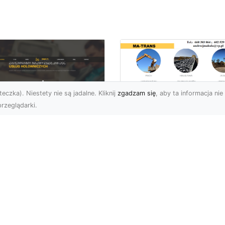
eczka). Niestety nie są jadalne. Kliknij
zgadzam się
, aby ta informacja nie 
rzeglądarki.
Bezpieczne
Wyburzenia w
U XMar –
Trudnych Warunka
ezastąpiona Pomoc
– Jak MA-TRANS
ogowa w Radomiu,
Przeprowadza Prac
 Którą Możesz
Wyburzeniowe?
wsze Liczyć
Wyburzenia Budynków 
U XMar – Twój Pewny
Trudnych Warunkach –
tner w Każdej Sytuacji
Dlaczego Warto Zlecić 