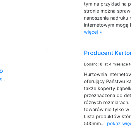
tym na przykład na p
stronie można sprawd
nanoszenia nadruku 
internetowym mogą P
więcej »
Producent Kart
Dodano: 8 lat 4 miesiące 
o
Hurtownia internetow
je
,
oferujący Państwu k
także koperty bąbel
przeznaczona do det
różnych rozmiarach.
towarów nie tylko w f
Lista produktów któr
500mm....
pokaż więc