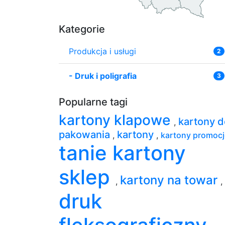
Kategorie
Produkcja i usługi
2
-
Druk i poligrafia
3
Popularne tagi
kartony klapowe
kartony d
,
pakowania
kartony
,
,
kartony promoc
tanie kartony
sklep
kartony na towar
,
,
druk