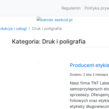
Regulamin
Polityka pry
dukcja i usługi
Druk i poligrafia
Kategoria: Druk i poligrafia
Producent etyki
Dodano: 2 lata 3 miesiące
Nasz firma TNT Label
samoprzylepnych sto
sprzedaży. Oferujem
foliowych oraz etyki
etykiety długowiecz