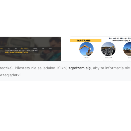
eczka). Niestety nie są jadalne. Kliknij
zgadzam się
, aby ta informacja nie 
rzeglądarki.
Bezpieczne
Wyburzenia w
U XMar –
Trudnych Warunka
ezastąpiona Pomoc
– Jak MA-TRANS
ogowa w Radomiu,
Przeprowadza Prac
 Którą Możesz
Wyburzeniowe?
wsze Liczyć
Wyburzenia Budynków 