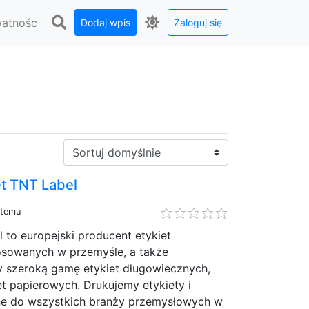
watnośc
Dodaj wpis
Zaloguj się
Sortuj:
et TNT Label
 temu
 to europejski producent etykiet
sowanych w przemyśle, a także
y szeroką gamę etykiet długowiecznych,
et papierowych. Drukujemy etykiety i
ne do wszystkich branży przemysłowych w