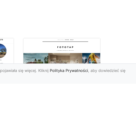
pojawiała się więcej. Kliknij
Polityka Prywatności
, aby dowiedzieć się
Sposób na piękną
ch
przestrzeń –
tapetowanie ścian!
e
Co możemy powiedzieć o
ścianach pomalowanych
w