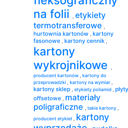
fleksograficzny
na folii
etykiety
,
termotransferowe
,
hurtownia kartonów
kartony
,
fasonowe
kartony cennik
,
,
kartony
wykrojnikowe
,
producent kartonów
,
kartony do
przeprowadzki
,
kartony na wymiar
,
kartony sklep
płyt
,
etykiety poliamid
,
materiały
offsetowe
,
poligraficzne
,
takie kartony
,
kartony
producent etykiet
,
wyprzedaże