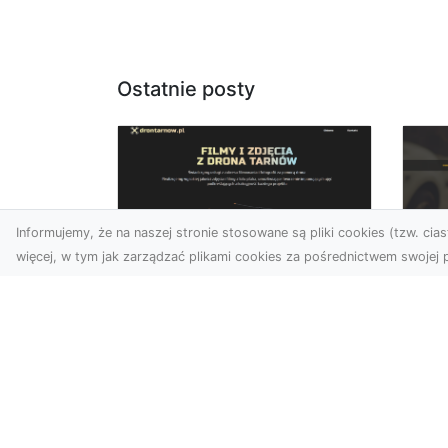
Ostatnie posty
Informujemy, że na naszej stronie stosowane są pliki cookies (tzw. ciast
więcej, w tym jak zarządzać plikami cookies za pośrednictwem swojej p
Zdjęcia z drona
FH
Dębica – wyjątkowa
Ni
perspektywa dla
Dr
Twoich projektów
Na
Technologia dronów
Za
zmienia sposób, w jaki