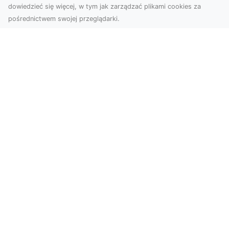
dowiedzieć się więcej, w tym jak zarządzać plikami cookies za
pośrednictwem swojej przeglądarki.
Zdjęcia z drona Dębica – wyjątkowa
perspektywa dla Twoich projektów
Technologia dronów zmienia sposób, w jaki
postrzegamy świat. Dzięki zdjęciom z lotu ptaka
możemy u...