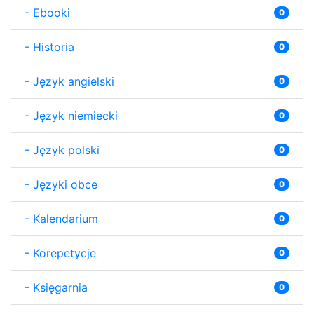
-
Ebooki
0
-
Historia
0
-
Język angielski
0
-
Język niemiecki
0
-
Język polski
0
-
Języki obce
0
-
Kalendarium
0
-
Korepetycje
0
-
Księgarnia
0