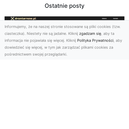
Ostatnie posty
Informujemy, że na naszej stronie stosowane są pliki cookies (tzw.
ciasteczka). Niestety nie są jadalne. Kliknij
zgadzam się
, aby ta
informacja nie pojawiała się więcej. Kliknij
Polityka Prywatności
, aby
dowiedzieć się więcej, w tym jak zarządzać plikami cookies za
pośrednictwem swojej przeglądarki.
Zdjęcia z drona Dębica – wyjątkowa
perspektywa dla Twoich projektów
Technologia dronów zmienia sposób, w jaki
postrzegamy świat. Dzięki zdjęciom z lotu ptaka
możemy u...