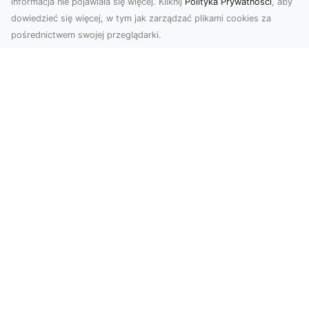
informacja nie pojawiała się więcej. Kliknij
Polityka Prywatności
, aby
dowiedzieć się więcej, w tym jak zarządzać plikami cookies za
pośrednictwem swojej przeglądarki.
Zdjęcia z drona Dębica – wyjątkowa
perspektywa dla Twoich projektów
Technologia dronów zmienia sposób, w jaki
postrzegamy świat. Dzięki zdjęciom z lotu ptaka
możemy u...