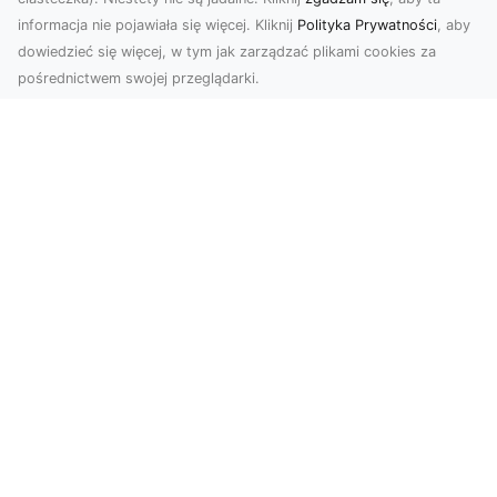
informacja nie pojawiała się więcej. Kliknij
Polityka Prywatności
, aby
dowiedzieć się więcej, w tym jak zarządzać plikami cookies za
pośrednictwem swojej przeglądarki.
Zdjęcia z drona Dębica – wyjątkowa
perspektywa dla Twoich projektów
Technologia dronów zmienia sposób, w jaki
postrzegamy świat. Dzięki zdjęciom z lotu ptaka
możemy u...