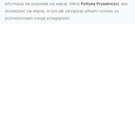
informacja nie pojawiała się więcej. Kliknij
Polityka Prywatności
, aby
dowiedzieć się więcej, w tym jak zarządzać plikami cookies za
pośrednictwem swojej przeglądarki.
Zdjęcia z drona Dębica – wyjątkowa
perspektywa dla Twoich projektów
Technologia dronów zmienia sposób, w jaki
postrzegamy świat. Dzięki zdjęciom z lotu ptaka
możemy u...