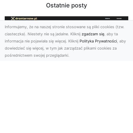
Ostatnie posty
Informujemy, że na naszej stronie stosowane są pliki cookies (tzw.
ciasteczka). Niestety nie są jadalne. Kliknij
zgadzam się
, aby ta
informacja nie pojawiała się więcej. Kliknij
Polityka Prywatności
, aby
dowiedzieć się więcej, w tym jak zarządzać plikami cookies za
pośrednictwem swojej przeglądarki.
Zdjęcia z drona Dębica – wyjątkowa
perspektywa dla Twoich projektów
Technologia dronów zmienia sposób, w jaki
postrzegamy świat. Dzięki zdjęciom z lotu ptaka
możemy u...