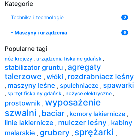
Kategorie
Technika i technologie
0
-
Maszyny i urządzenia
6
Popularne tagi
nóż krojczy
,
urządzenia fiskalne gdańsk
,
agregaty
stabilizator gruntu
,
talerzowe
rozdrabniacz leśny
włóki
,
,
spawarki
maszyny leśne
spulchniacze
,
,
,
,
sprzęt fiskalny gdańsk
,
nożyce elektryczne
,
wyposażenie
prostownik
,
szwalni
baciar
komory lakiernicze
,
,
,
mulczer leśny
linie lakiernicze
kabiny
,
,
sprężarki
grubery
malarskie
,
,
,