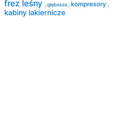
frez leśny
kompresory
,
głębosze
,
,
kabiny lakiernicze