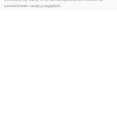
pośrednictwem swojej przeglądarki.
Zdjęcia z drona Dębica – wyjątkowa
perspektywa dla Twoich projektów
Technologia dronów zmienia sposób, w jaki
postrzegamy świat. Dzięki zdjęciom z lotu ptaka
możemy u...