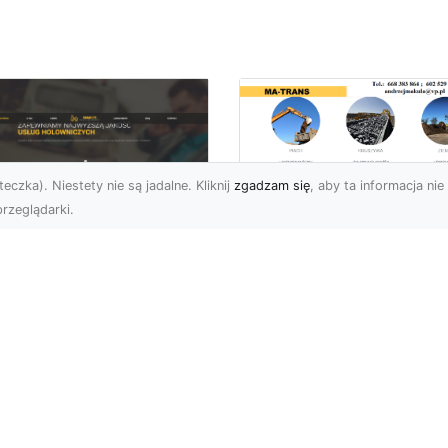
eczka). Niestety nie są jadalne. Kliknij
zgadzam się
, aby ta informacja nie 
rzeglądarki.
Bezpieczne
Wyburzenia w
U XMar –
Trudnych Warunka
ezastąpiona Pomoc
– Jak MA-TRANS
ogowa w Radomiu,
Przeprowadza Prac
 Którą Możesz
Wyburzeniowe?
wsze Liczyć
Wyburzenia Budynków 
U XMar – Twój Pewny
Trudnych Warunkach –
tner w Każdej Sytuacji
Dlaczego Warto Zlecić 