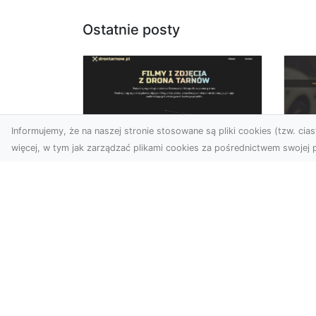
Ostatnie posty
Informujemy, że na naszej stronie stosowane są pliki cookies (tzw. ciast
więcej, w tym jak zarządzać plikami cookies za pośrednictwem swojej p
Zdjęcia z drona
FH
Dębica – wyjątkowa
Ni
perspektywa dla
Dr
Twoich projektów
Na
Technologia dronów
Za
zmienia sposób, w jaki
FH
postrzegamy świat. Dzięki
Par
zdjęciom z lotu ptaka