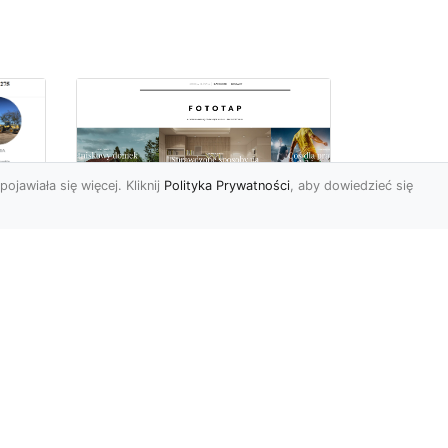
pojawiała się więcej. Kliknij
Polityka Prywatności
, aby dowiedzieć się
Sposób na piękną
ch
przestrzeń –
tapetowanie ścian!
e
Co możemy powiedzieć o
ścianach pomalowanych
w
farbą? Cóż…mogą być one
mniej lub bardziej ładne,
To