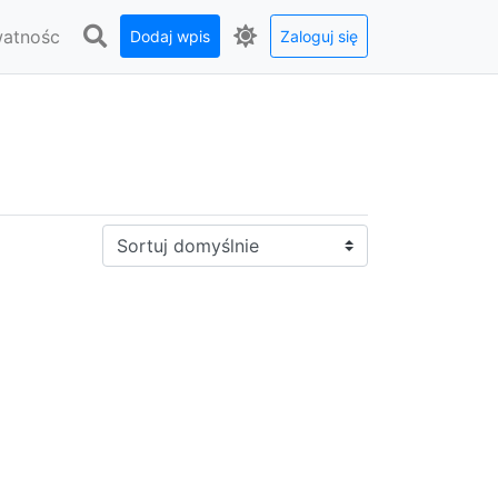
watnośc
Dodaj wpis
Zaloguj się
Sortuj: