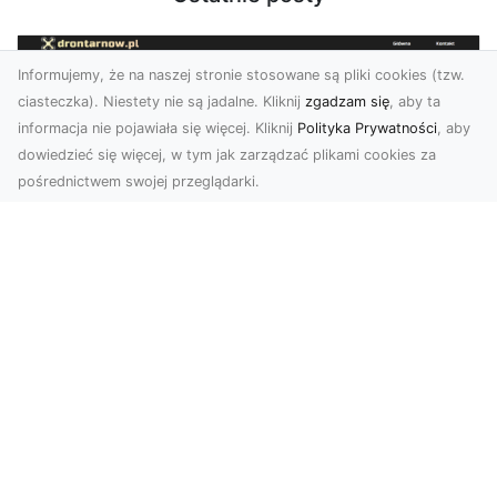
Informujemy, że na naszej stronie stosowane są pliki cookies (tzw.
ciasteczka). Niestety nie są jadalne. Kliknij
zgadzam się
, aby ta
informacja nie pojawiała się więcej. Kliknij
Polityka Prywatności
, aby
dowiedzieć się więcej, w tym jak zarządzać plikami cookies za
pośrednictwem swojej przeglądarki.
Zdjęcia z drona Dębica – wyjątkowa
perspektywa dla Twoich projektów
Technologia dronów zmienia sposób, w jaki
postrzegamy świat. Dzięki zdjęciom z lotu ptaka
możemy u...