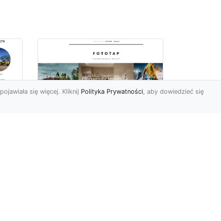
pojawiała się więcej. Kliknij
Polityka Prywatności
, aby dowiedzieć się
Sposób na piękną
ch
przestrzeń –
tapetowanie ścian!
e
Co możemy powiedzieć o
ścianach pomalowanych
w
farbą? Cóż…mogą być one
mniej lub bardziej ładne,
To