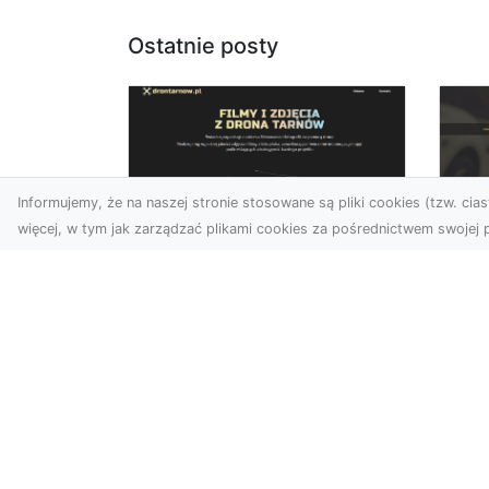
Ostatnie posty
Informujemy, że na naszej stronie stosowane są pliki cookies (tzw. ciast
więcej, w tym jak zarządzać plikami cookies za pośrednictwem swojej p
Zdjęcia z drona
FH
Dębica – wyjątkowa
Ni
perspektywa dla
Dr
Twoich projektów
Na
Technologia dronów
Za
zmienia sposób, w jaki
FH
postrzegamy świat. Dzięki
Par
zdjęciom z lotu ptaka