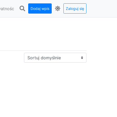
watnośc
Dodaj wpis
Zaloguj się
Sortuj: