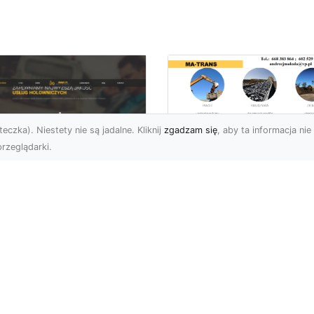
eczka). Niestety nie są jadalne. Kliknij
zgadzam się
, aby ta informacja nie 
rzeglądarki.
Bezpieczne
Wyburzenia w
U XMar –
Trudnych Warunka
ezastąpiona Pomoc
– Jak MA-TRANS
ogowa w Radomiu,
Przeprowadza Prac
 Którą Możesz
Wyburzeniowe?
wsze Liczyć
Wyburzenia Budynków 
U XMar – Twój Pewny
Trudnych Warunkach –
tner w Każdej Sytuacji
Dlaczego Warto Zlecić 