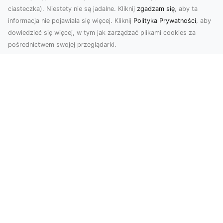
ciasteczka). Niestety nie są jadalne. Kliknij
zgadzam się
, aby ta
informacja nie pojawiała się więcej. Kliknij
Polityka Prywatności
, aby
dowiedzieć się więcej, w tym jak zarządzać plikami cookies za
pośrednictwem swojej przeglądarki.
Zdjęcia z drona Dębica – wyjątkowa
perspektywa dla Twoich projektów
Technologia dronów zmienia sposób, w jaki
postrzegamy świat. Dzięki zdjęciom z lotu ptaka
możemy u...