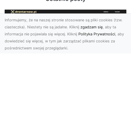
Informujemy, że na naszej stronie stosowane są pliki cookies (tzw.
ciasteczka). Niestety nie są jadalne. Kliknij
zgadzam się
, aby ta
informacja nie pojawiała się więcej. Kliknij
Polityka Prywatności
, aby
dowiedzieć się więcej, w tym jak zarządzać plikami cookies za
pośrednictwem swojej przeglądarki.
Zdjęcia z drona Dębica – wyjątkowa
perspektywa dla Twoich projektów
Technologia dronów zmienia sposób, w jaki
postrzegamy świat. Dzięki zdjęciom z lotu ptaka
możemy u...