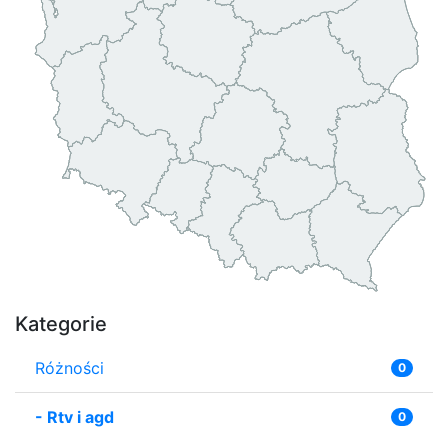
Kategorie
Różności
0
-
Rtv i agd
0