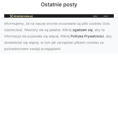
Ostatnie posty
Informujemy, że na naszej stronie stosowane są pliki cookies (tzw.
ciasteczka). Niestety nie są jadalne. Kliknij
zgadzam się
, aby ta
informacja nie pojawiała się więcej. Kliknij
Polityka Prywatności
, aby
dowiedzieć się więcej, w tym jak zarządzać plikami cookies za
pośrednictwem swojej przeglądarki.
Zdjęcia z drona Dębica – wyjątkowa
perspektywa dla Twoich projektów
Technologia dronów zmienia sposób, w jaki
postrzegamy świat. Dzięki zdjęciom z lotu ptaka
możemy u...