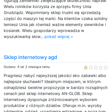
figurują zamienniki zwiększające skuteczność napraw.
Wielu rolników korzysta ze sprzętu firmy Unia
Grudziądz. Wspomniany sklep trudni się sprzedażą
części do maszyn tej marki. Na klientów czeka solidny
lemiesz Unia jak również ważne elementy siewników i
kosiarek. Wielu gospodarzy wprowadza w
wyszukiwarkę słow...
pokaż więcej »
Sklep internetowy agd
Dodano: 6 lat 2 miesiące temu
Pragniesz nabyć najwyższej jakości eko zabawki albo
najlepsze słuchawki? Idealnym miejscem, w którym
odnajdziesz świetne propozycje w bardzo rozsądnych
cenach jest sklep internetowy AN-GLOB. Sklep
internetowy dysponuje zróżnicowanym wyborem
produktów z różnych działów. Oferuje m.in. wyroby
jubilerskie, odzież, urządzenia estradowe, a poza tym