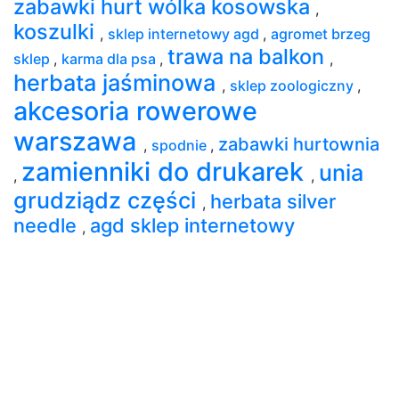
zabawki hurt wólka kosowska
,
koszulki
,
sklep internetowy agd
,
agromet brzeg
trawa na balkon
sklep
,
karma dla psa
,
,
herbata jaśminowa
,
sklep zoologiczny
,
akcesoria rowerowe
warszawa
zabawki hurtownia
,
spodnie
,
zamienniki do drukarek
unia
,
,
grudziądz części
herbata silver
,
needle
agd sklep internetowy
,