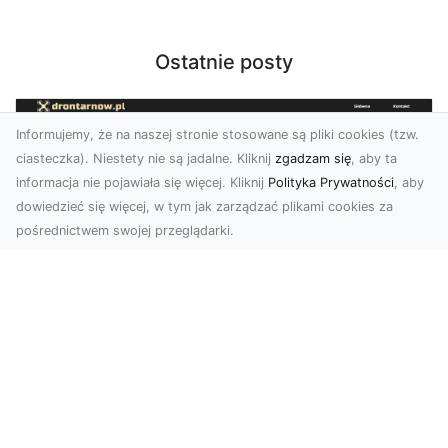
Ostatnie posty
Informujemy, że na naszej stronie stosowane są pliki cookies (tzw.
ciasteczka). Niestety nie są jadalne. Kliknij
zgadzam się
, aby ta
informacja nie pojawiała się więcej. Kliknij
Polityka Prywatności
, aby
dowiedzieć się więcej, w tym jak zarządzać plikami cookies za
pośrednictwem swojej przeglądarki.
Zdjęcia z drona Dębica – wyjątkowa
perspektywa dla Twoich projektów
Technologia dronów zmienia sposób, w jaki
postrzegamy świat. Dzięki zdjęciom z lotu ptaka