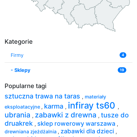
Kategorie
Firmy
4
-
Sklepy
19
Popularne tagi
sztuczna trawa na taras
,
materiały
infiray ts60
karma
eksploatacyjne
,
,
,
ubrania
zabawki z drewna
tusze do
,
,
druakrek
sklep rowerowy warszawa
,
,
zabawki dla dzieci
drewniana zjeżdżalnia
,
,