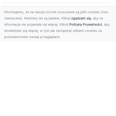
Informujemy, że na naszej stronie stosowane są pliki cookies (tzw.
ciasteczka). Niestety nie są jadalne. Kliknij
zgadzam się
, aby ta
informacja nie pojawiała się więcej. Kliknij
Polityka Prywatności
, aby
dowiedzieć się więcej, w tym jak zarządzać plikami cookies za
pośrednictwem swojej przeglądarki.
Zdjęcia z drona Dębica – wyjątkowa
perspektywa dla Twoich projektów
Technologia dronów zmienia sposób, w jaki
postrzegamy świat. Dzięki zdjęciom z lotu ptaka
możemy u...