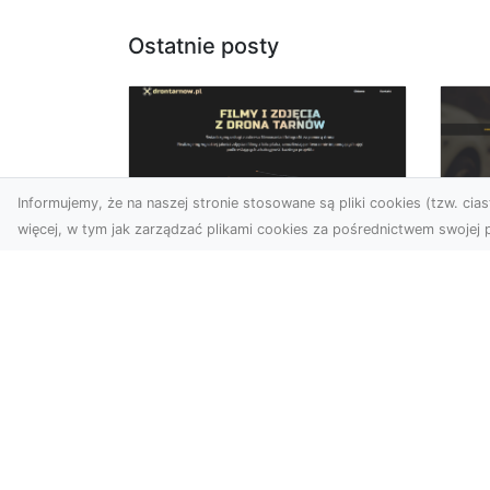
Ostatnie posty
Informujemy, że na naszej stronie stosowane są pliki cookies (tzw. ciast
więcej, w tym jak zarządzać plikami cookies za pośrednictwem swojej p
Zdjęcia z drona
FH
Dębica – wyjątkowa
Ni
perspektywa dla
Dr
Twoich projektów
Na
Technologia dronów
Za
zmienia sposób, w jaki
FH
postrzegamy świat. Dzięki
Par
zdjęciom z lotu ptaka