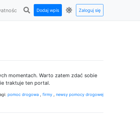
watnośc
Dodaj wpis
Zaloguj się
ych momentach. Warto zatem zdać sobie
 traktuje ten portal.
agi:
pomoc drogowa
,
firmy
,
newsy pomocy drogowej