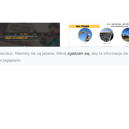
eczka). Niestety nie są jadalne. Kliknij
zgadzam się
, aby ta informacja nie 
rzeglądarki.
Bezpieczne
Wyburzenia w
U XMar –
Trudnych Warunka
ezastąpiona Pomoc
– Jak MA-TRANS
ogowa w Radomiu,
Przeprowadza Prac
 Którą Możesz
Wyburzeniowe?
wsze Liczyć
Wyburzenia Budynków 
U XMar – Twój Pewny
Trudnych Warunkach –
tner w Każdej Sytuacji
Dlaczego Warto Zlecić 