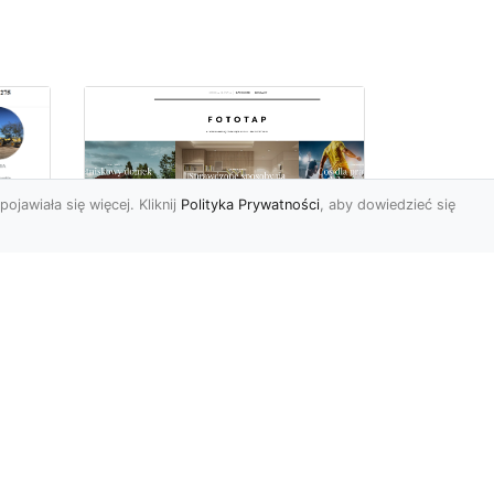
pojawiała się więcej. Kliknij
Polityka Prywatności
, aby dowiedzieć się
Sposób na piękną
ch
przestrzeń –
tapetowanie ścian!
e
Co możemy powiedzieć o
ścianach pomalowanych
w
farbą? Cóż…mogą być one
mniej lub bardziej ładne,
To