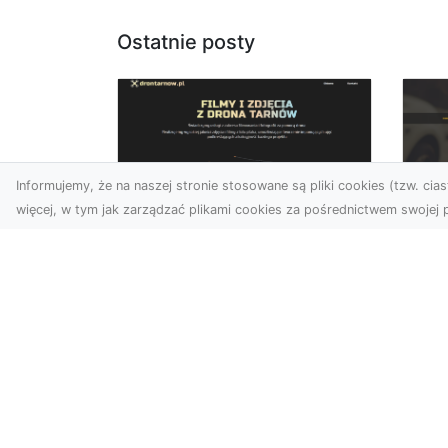
Ostatnie posty
Informujemy, że na naszej stronie stosowane są pliki cookies (tzw. ciast
więcej, w tym jak zarządzać plikami cookies za pośrednictwem swojej p
Zdjęcia z drona
FH
Dębica – wyjątkowa
Ni
perspektywa dla
Dr
Twoich projektów
Na
Technologia dronów
Za
zmienia sposób, w jaki
FH
postrzegamy świat. Dzięki
Par
zdjęciom z lotu ptaka