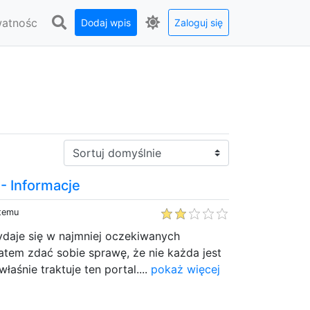
watnośc
Dodaj wpis
Zaloguj się
Sortuj:
 Informacje
 temu
aje się w najmniej oczekiwanych
tem zdać sobie sprawę, że nie każda jest
aśnie traktuje ten portal....
pokaż więcej