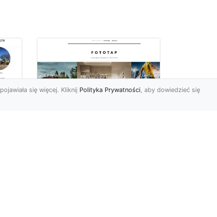
pojawiała się więcej. Kliknij
Polityka Prywatności
, aby dowiedzieć się
Sposób na piękną
ch
przestrzeń –
tapetowanie ścian!
e
Co możemy powiedzieć o
ścianach pomalowanych
w
farbą? Cóż…mogą być one
mniej lub bardziej ładne,
To