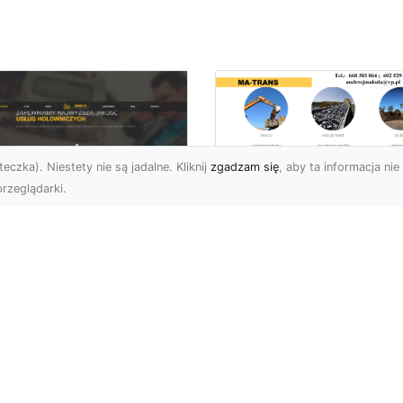
eczka). Niestety nie są jadalne. Kliknij
zgadzam się
, aby ta informacja nie 
rzeglądarki.
Bezpieczne
Wyburzenia w
U XMar –
Trudnych Warunka
ezastąpiona Pomoc
– Jak MA-TRANS
ogowa w Radomiu,
Przeprowadza Prac
 Którą Możesz
Wyburzeniowe?
wsze Liczyć
Wyburzenia Budynków 
U XMar – Twój Pewny
Trudnych Warunkach –
tner w Każdej Sytuacji
Dlaczego Warto Zlecić 