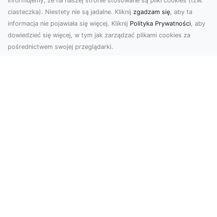
Informujemy, że na naszej stronie stosowane są pliki cookies (tzw.
ciasteczka). Niestety nie są jadalne. Kliknij
zgadzam się
, aby ta
informacja nie pojawiała się więcej. Kliknij
Polityka Prywatności
, aby
dowiedzieć się więcej, w tym jak zarządzać plikami cookies za
pośrednictwem swojej przeglądarki.
Zdjęcia z drona Dębica – wyjątkowa
perspektywa dla Twoich projektów
Technologia dronów zmienia sposób, w jaki
postrzegamy świat. Dzięki zdjęciom z lotu ptaka
możemy u...