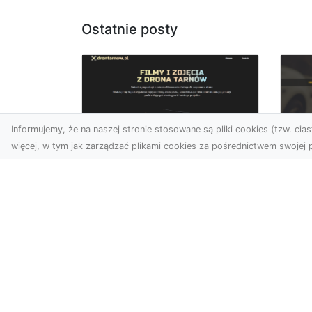
Ostatnie posty
Informujemy, że na naszej stronie stosowane są pliki cookies (tzw. ciast
więcej, w tym jak zarządzać plikami cookies za pośrednictwem swojej p
Zdjęcia z drona
FH
Dębica – wyjątkowa
Ni
perspektywa dla
Dr
Twoich projektów
Na
Technologia dronów
Za
zmienia sposób, w jaki
FH
postrzegamy świat. Dzięki
Par
zdjęciom z lotu ptaka