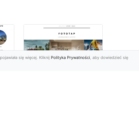
pojawiała się więcej. Kliknij
Polityka Prywatności
, aby dowiedzieć się
Sposób na piękną
ch
przestrzeń –
tapetowanie ścian!
e
Co możemy powiedzieć o
ścianach pomalowanych
w
farbą? Cóż…mogą być one
mniej lub bardziej ładne,
To