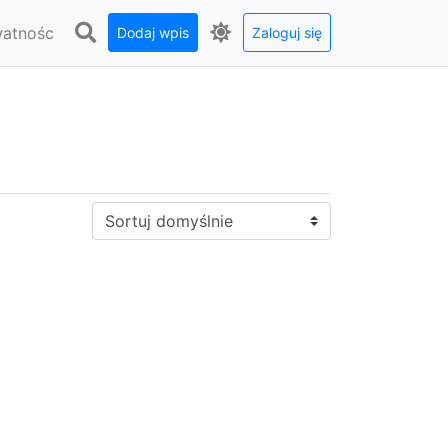
watnośc
Dodaj wpis
Zaloguj się
Sortuj: