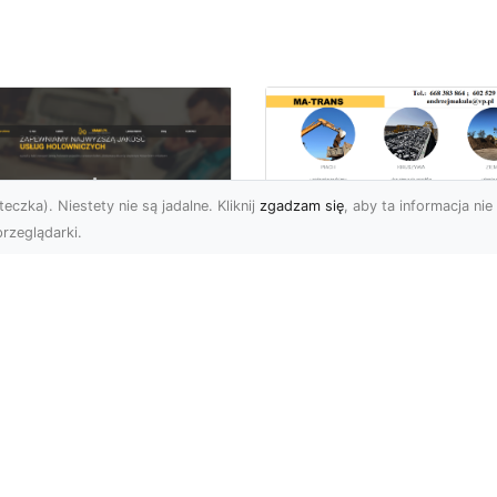
eczka). Niestety nie są jadalne. Kliknij
zgadzam się
, aby ta informacja nie 
rzeglądarki.
Bezpieczne
Wyburzenia w
U XMar –
Trudnych Warunka
ezastąpiona Pomoc
– Jak MA-TRANS
ogowa w Radomiu,
Przeprowadza Prac
 Którą Możesz
Wyburzeniowe?
wsze Liczyć
Wyburzenia Budynków 
U XMar – Twój Pewny
Trudnych Warunkach –
tner w Każdej Sytuacji
Dlaczego Warto Zlecić 