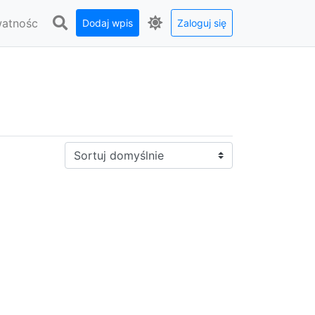
watnośc
Dodaj wpis
Zaloguj się
Sortuj: