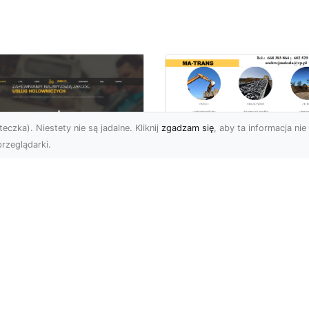
eczka). Niestety nie są jadalne. Kliknij
zgadzam się
, aby ta informacja nie 
rzeglądarki.
Bezpieczne
Wyburzenia w
U XMar –
Trudnych Warunka
ezastąpiona Pomoc
– Jak MA-TRANS
ogowa w Radomiu,
Przeprowadza Prac
 Którą Możesz
Wyburzeniowe?
wsze Liczyć
Wyburzenia Budynków 
U XMar – Twój Pewny
Trudnych Warunkach –
tner w Każdej Sytuacji
Dlaczego Warto Zlecić 