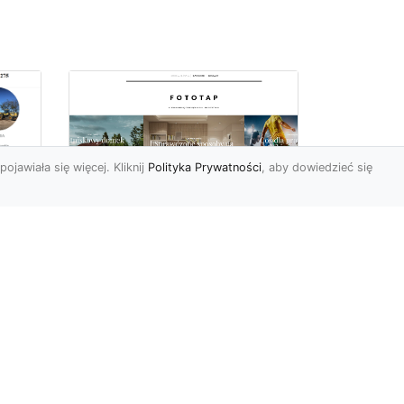
pojawiała się więcej. Kliknij
Polityka Prywatności
, aby dowiedzieć się
Sposób na piękną
ch
przestrzeń –
tapetowanie ścian!
e
Co możemy powiedzieć o
ścianach pomalowanych
w
farbą? Cóż…mogą być one
mniej lub bardziej ładne,
To