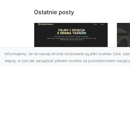
Ostatnie posty
Informujemy, że na naszej stronie stosowane są pliki cookies (tzw. ciast
więcej, w tym jak zarządzać plikami cookies za pośrednictwem swojej p
Zdjęcia z drona
FH
Dębica – wyjątkowa
Ni
perspektywa dla
Dr
Twoich projektów
Na
Technologia dronów
Za
zmienia sposób, w jaki
FH
postrzegamy świat. Dzięki
Par
zdjęciom z lotu ptaka