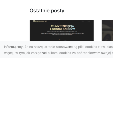
Ostatnie posty
Informujemy, że na naszej stronie stosowane są pliki cookies (tzw. ciast
więcej, w tym jak zarządzać plikami cookies za pośrednictwem swojej p
Zdjęcia z drona
FH
Dębica – wyjątkowa
Ni
perspektywa dla
Dr
Twoich projektów
Na
Technologia dronów
Za
zmienia sposób, w jaki
FH
postrzegamy świat. Dzięki
Par
zdjęciom z lotu ptaka