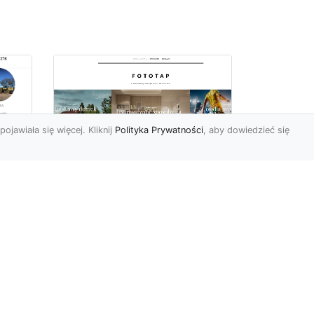
pojawiała się więcej. Kliknij
Polityka Prywatności
, aby dowiedzieć się
Sposób na piękną
ch
przestrzeń –
tapetowanie ścian!
e
Co możemy powiedzieć o
ścianach pomalowanych
w
farbą? Cóż…mogą być one
mniej lub bardziej ładne,
To