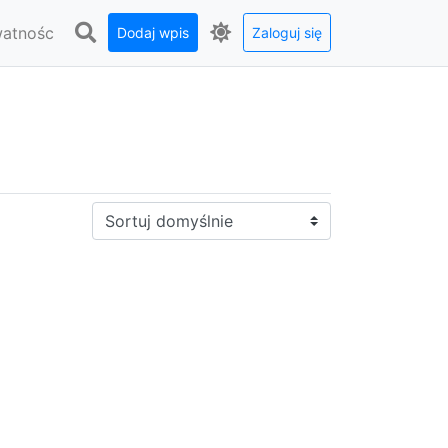
watnośc
Dodaj wpis
Zaloguj się
Sortuj: