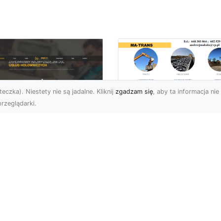
eczka). Niestety nie są jadalne. Kliknij
zgadzam się
, aby ta informacja nie 
rzeglądarki.
Bezpieczne
Wyburzenia w
U XMar –
Trudnych Warunka
ezastąpiona Pomoc
– Jak MA-TRANS
ogowa w Radomiu,
Przeprowadza Prac
 Którą Możesz
Wyburzeniowe?
wsze Liczyć
Wyburzenia Budynków 
U XMar – Twój Pewny
Trudnych Warunkach –
tner w Każdej Sytuacji
Dlaczego Warto Zlecić 