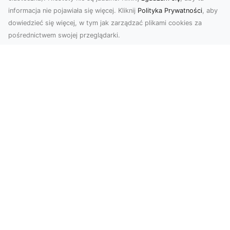
informacja nie pojawiała się więcej. Kliknij
Polityka Prywatności
, aby
dowiedzieć się więcej, w tym jak zarządzać plikami cookies za
pośrednictwem swojej przeglądarki.
Zdjęcia z drona Dębica – wyjątkowa
perspektywa dla Twoich projektów
Technologia dronów zmienia sposób, w jaki
postrzegamy świat. Dzięki zdjęciom z lotu ptaka
możemy u...