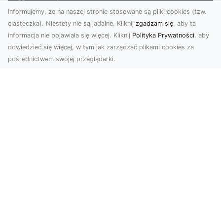
Informujemy, że na naszej stronie stosowane są pliki cookies (tzw.
ciasteczka). Niestety nie są jadalne. Kliknij
zgadzam się
, aby ta
informacja nie pojawiała się więcej. Kliknij
Polityka Prywatności
, aby
dowiedzieć się więcej, w tym jak zarządzać plikami cookies za
pośrednictwem swojej przeglądarki.
Zdjęcia z drona Dębica – wyjątkowa
perspektywa dla Twoich projektów
Technologia dronów zmienia sposób, w jaki
postrzegamy świat. Dzięki zdjęciom z lotu ptaka
możemy u...