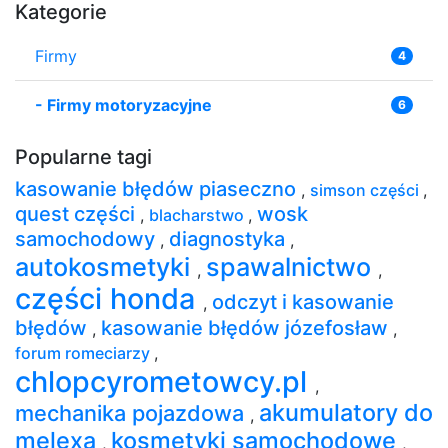
Kategorie
Firmy
4
-
Firmy motoryzacyjne
6
Popularne tagi
kasowanie błędów piaseczno
,
simson części
,
quest części
wosk
,
blacharstwo
,
samochodowy
diagnostyka
,
,
autokosmetyki
spawalnictwo
,
,
części honda
odczyt i kasowanie
,
błędów
kasowanie błędów józefosław
,
,
forum romeciarzy
,
chlopcyrometowcy.pl
,
akumulatory do
mechanika pojazdowa
,
melexa
kosmetyki samochodowe
,
,