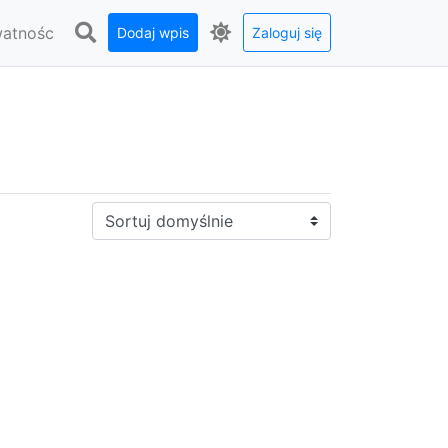
watnośc
Dodaj wpis
Zaloguj się
Sortuj: