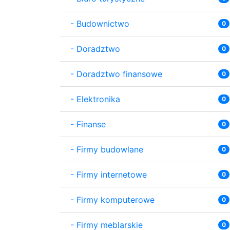
-
Budownictwo
0
-
Doradztwo
0
-
Doradztwo finansowe
0
-
Elektronika
0
-
Finanse
0
-
Firmy budowlane
0
-
Firmy internetowe
0
-
Firmy komputerowe
0
-
Firmy meblarskie
0