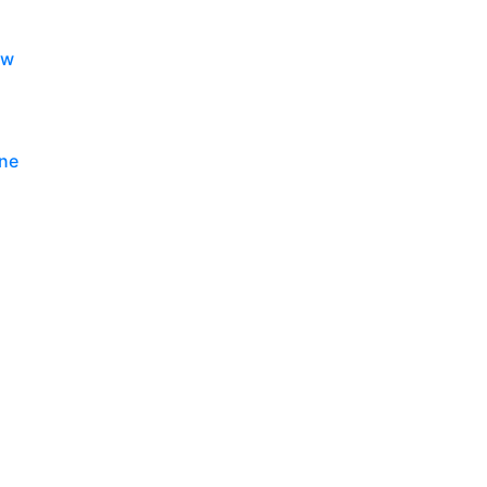
ów
ne