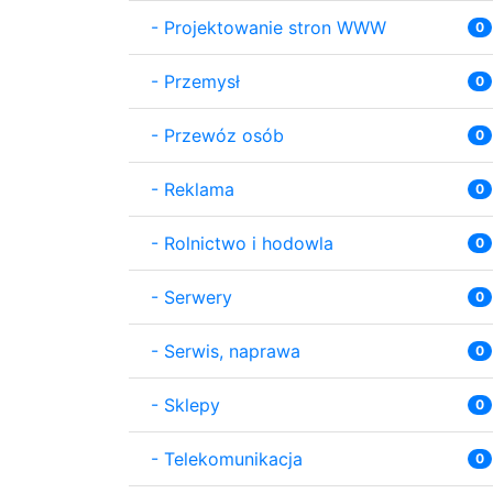
-
Projektowanie stron WWW
0
-
Przemysł
0
-
Przewóz osób
0
-
Reklama
0
-
Rolnictwo i hodowla
0
-
Serwery
0
-
Serwis, naprawa
0
-
Sklepy
0
-
Telekomunikacja
0