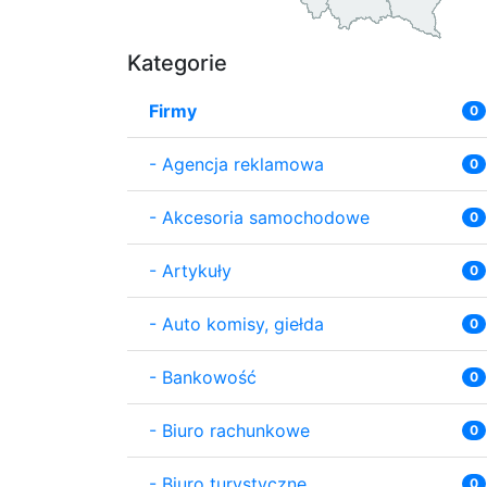
Kategorie
Firmy
0
-
Agencja reklamowa
0
-
Akcesoria samochodowe
0
-
Artykuły
0
-
Auto komisy, giełda
0
-
Bankowość
0
-
Biuro rachunkowe
0
-
Biuro turystyczne
0