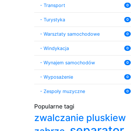
-
Transport
0
-
Turystyka
0
-
Warsztaty samochodowe
0
-
Windykacja
0
-
Wynajem samochodów
0
-
Wyposażenie
0
-
Zespoły muzyczne
0
Popularne tagi
zwalczanie pluskiew
separator