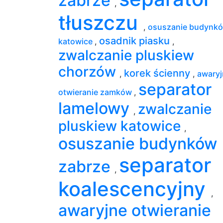
zabrze
,
tłuszczu
,
osuszanie budynk
osadnik piasku
katowice
,
,
zwalczanie pluskiew
chorzów
korek ścienny
,
,
awaryj
separator
otwieranie zamków
,
lamelowy
zwalczanie
,
pluskiew katowice
,
osuszanie budynków
separator
zabrze
,
koalescencyjny
,
awaryjne otwieranie