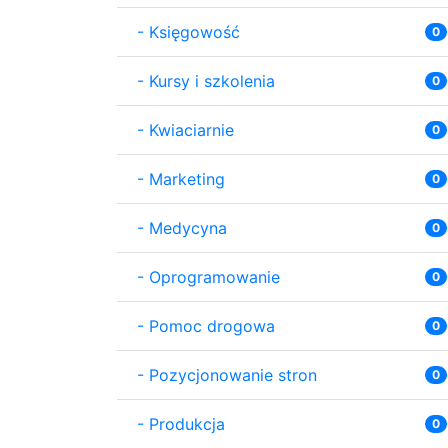
-
Księgowość
0
-
Kursy i szkolenia
0
-
Kwiaciarnie
0
-
Marketing
0
-
Medycyna
0
-
Oprogramowanie
0
-
Pomoc drogowa
0
-
Pozycjonowanie stron
0
-
Produkcja
0