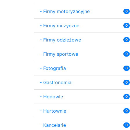
-
Firmy motoryzacyjne
0
-
Firmy muzyczne
0
-
Firmy odzieżowe
0
-
Firmy sportowe
0
-
Fotografia
0
-
Gastronomia
0
-
Hodowle
0
-
Hurtownie
0
-
Kancelarie
0