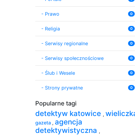
-
Prawo
0
-
Religia
0
-
Serwisy regionalne
0
-
Serwisy społecznościowe
0
-
Ślub i Wesele
0
-
Strony prywatne
0
Popularne tagi
detektyw katowice
wielicz
,
agencja
gazeta
,
detektywistyczna
,