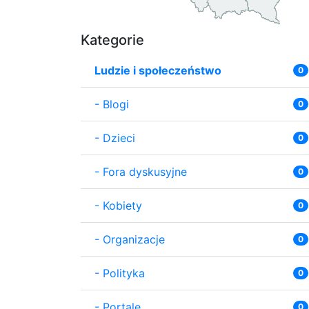
Kategorie
Ludzie i społeczeństwo
0
-
Blogi
0
-
Dzieci
0
-
Fora dyskusyjne
0
-
Kobiety
0
-
Organizacje
0
-
Polityka
0
-
Portale
0