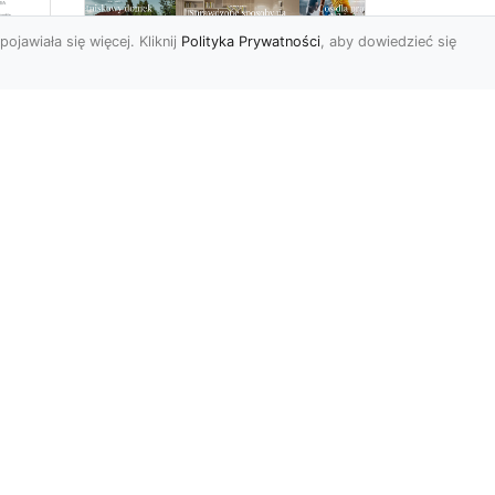
pojawiała się więcej. Kliknij
Polityka Prywatności
, aby dowiedzieć się
Sposób na piękną
ch
przestrzeń –
tapetowanie ścian!
e
Co możemy powiedzieć o
ścianach pomalowanych
w
farbą? Cóż…mogą być one
mniej lub bardziej ładne,
To
al...
r