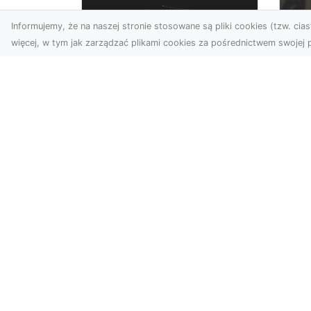
Informujemy, że na naszej stronie stosowane są pliki cookies (tzw. ciast
więcej, w tym jak zarządzać plikami cookies za pośrednictwem swojej p
Zdjęcia z drona
FH
Dębica – wyjątkowa
Ni
perspektywa dla
Dr
Twoich projektów
Na
Technologia dronów
Za
zmienia sposób, w jaki
FH
postrzegamy świat. Dzięki
Par
zdjęciom z lotu ptaka
na
możemy u...
wie
syt
skiny.com.pl - katalog stron www