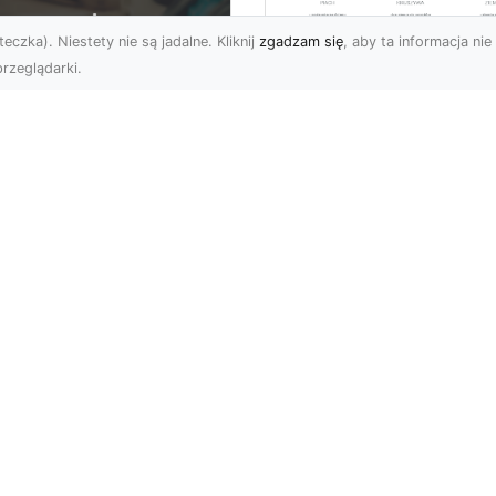
eczka). Niestety nie są jadalne. Kliknij
zgadzam się
, aby ta informacja nie 
rzeglądarki.
Bezpieczne
Wyburzenia w
U XMar –
Trudnych Warunka
ezastąpiona Pomoc
– Jak MA-TRANS
ogowa w Radomiu,
Przeprowadza Prac
 Którą Możesz
Wyburzeniowe?
wsze Liczyć
Wyburzenia Budynków 
U XMar – Twój Pewny
Trudnych Warunkach –
tner w Każdej Sytuacji
Dlaczego Warto Zlecić 
 Drodze Kierowcy
Profesjonalistom?
dzą, że niespodziewane
Wyburzenie ...
u...
Subskrybuj newslette