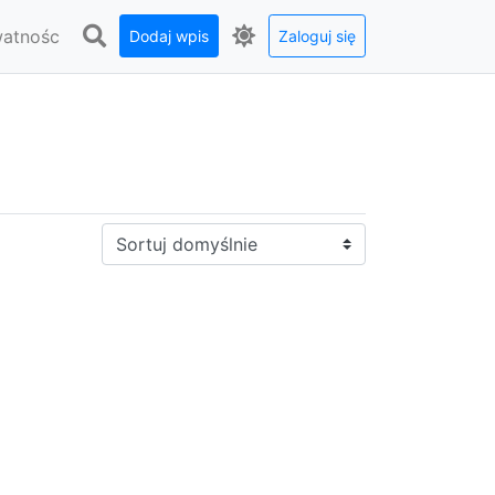
watnośc
Dodaj wpis
Zaloguj się
Sortuj: