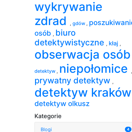
wykrywanie
zdrad
poszukiwani
,
gdów
,
biuro
osób
,
detektywistyczne
kłaj
,
,
obserwacja osó
niepołomice
detektyw
,
prywatny detektyw
,
detektyw krakó
detektyw olkusz
Kategorie
Blogi
4